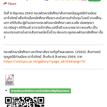
Share
วันที่ 9 มิถุนายน 2560 กองพัฒนานักศึกษาสัมภาษณ์ทุนมูลนิธิท่านน้อย
เปาโรหิตย์ เพื่อคัดเลือกนักศึกษาที่เหมาะสมในการเข้ารับทุน โดยมี นางเพ็ญ
นภา ศรีทับทิม ผู้อำนวยการกองพัฒนานักศึกษา ผศ.ธงชัย ช่อพฤกษา
ดร.กนิษฐา ศรีภิรมย์ อาจารย์ภาคิณ มณีโชติ และนายธาดา พรมทับ เป็น
คณะกรรมการในการสัมภาษณ์ครั้งนี้ ณ ห้องประชุมกองพัฒนานักศึกษา ชั้น
2
กองพัฒนานักศึกษา มหาวิทยาลัยราชภัฏกำแพงเพชร. (2560). สัมภาษณ์
ทุนมูลนิธิท่านน้อย เปาโรหิตย์. สืบค้น 8 สิงหาคม 2569, จาก
https://std.kpru.ac.th/gallery/?page_id=124&lang=TH
#กองพัฒนานักศึกษา มหาวิทยาลัยราชภัฏกำแพงเพชร