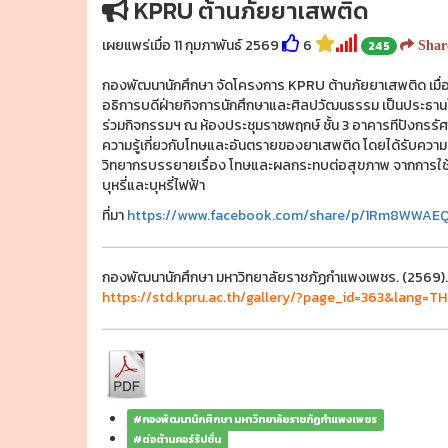
KPRU ต้านภัยยาเสพติด
เผยแพร่เมื่อ 11 กุมภาพันธ์ 2569
6
245
Shar
กองพัฒนานักศึกษา จัดโครงการ KPRU ต้านภัยยาเสพติด เมื่อ
อธิการบดีฝ่ายกิจการนักศึกษาและศิลปวัฒนธรรม เป็นประธานในพ
ร่วมกิจกรรมฯ ณ ห้องประชุมราชพฤกษ์ ชั้น 3 อาคารทีปังกรรัศม
ความรู้เกี่ยวกับโทษและอันตรายของยาเสพติด โดยได้รับควา
วิทยากรบรรยายเรื่อง โทษและผลกระทบต่อสุขภาพ จากการใช
บุหรี่และบุหรี่ไฟฟ้า
ที่มา
https://www.facebook.com/share/p/1Rm8WWAE
กองพัฒนานักศึกษา มหาวิทยาลัยราชภัฏกำแพงเพชร. (2569). 
https://std.kpru.ac.th/gallery/?page_id=363&lang=TH
#กองพัฒนานักศึกษา มหาวิทยาลัยราชภัฏกำแพงเพชร
#ต่อต้านคอร์รัปชั่น