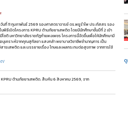
e
วันที่ 11 กุมภาพันธ์ 2569 รองศาสตราจารย์ ดร.พธูรำไพ ประภัสสร รอง
ิธีเปิดโครงการ KPRU ต้านภัยยาเสพติด โดยมีนักศึกษาชั้นปีที่ 2 เข้า
ีโชติ มหาวิทยาลัยราชภัฏกำแพงเพชร โครงการนี้จัดขึ้นเพื่อให้นักศึกษามี
มอนุเคราะห์จากคุณสุกัลยา แสงกล้า พยาบาลวิชาชีพชำนาญการ เป็น
้สารเสพติด และบรรยายเรื่อง โทษและผลกระทบต่อสุขภาพ จากการใช้
ด
Q7/
KPRU ต้านภัยยาเสพติด. สืบค้น 6 สิงหาคม 2569, จาก