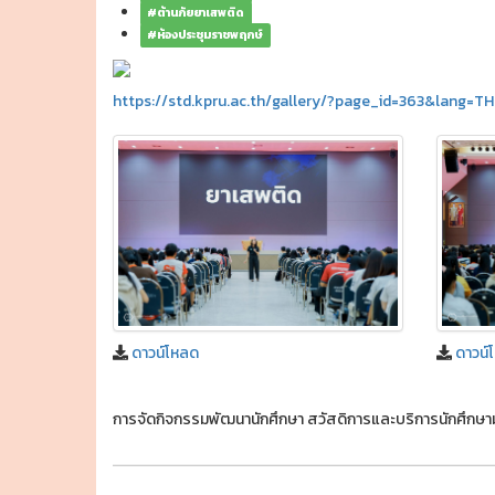
#ต้านภัยยาเสพติด
#ห้องประชุมราชพฤกษ์
https://std.kpru.ac.th/gallery/?page_id=363&lang=TH
ดาวน์โหลด
ดาวน์
การจัดกิจกรรมพัฒนานักศึกษา สวัสดิการและบริการนักศึกษ