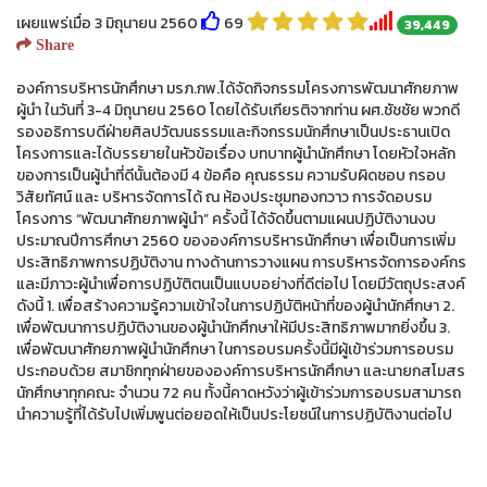
เผยแพร่เมื่อ 3 มิถุนายน 2560
69
39,449
Share
องค์การบริหารนักศึกษา มรภ.กพ.ได้จัดกิจกรรมโครงการพัฒนาศักยภาพ
ผู้นำ ในวันที่ 3-4 มิถุนายน 2560 โดยได้รับเกียรติจากท่าน ผศ.ชัชชัย พวกดี
รองอธิการบดีฝ่ายศิลปวัฒนธรรมและกิจกรรมนักศึกษาเป็นประธานเปิด
โครงการและได้บรรยายในหัวข้อเรื่อง บทบาทผู้นำนักศึกษา โดยหัวใจหลัก
ของการเป็นผู้นำที่ดีนั้นต้องมี 4 ข้อคือ คุณธรรม ความรับผิดชอบ กรอบ
วิสัยทัศน์ และ บริหารจัดการได้ ณ ห้องประชุมทองกวาว การจัดอบรม
โครงการ “พัฒนาศักยภาพผู้นำ” ครั้งนี้ ได้จัดขึ้นตามแผนปฏิบัติงานงบ
ประมาณปีการศึกษา 2560 ขององค์การบริหารนักศึกษา เพื่อเป็นการเพิ่ม
ประสิทธิภาพการปฏิบัติงาน ทางด้านการวางแผน การบริหารจัดการองค์กร
และมีภาวะผู้นำเพื่อการปฏิบัติตนเป็นแบบอย่างที่ดีต่อไป โดยมีวัตถุประสงค์
ดังนี้ 1. เพื่อสร้างความรู้ความเข้าใจในการปฏิบัติหน้าที่ของผู้นำนักศึกษา 2.
เพื่อพัฒนาการปฏิบัติงานของผู้นำนักศึกษาให้มีประสิทธิภาพมากยิ่งขึ้น 3.
เพื่อพัฒนาศักยภาพผู้นำนักศึกษา ในการอบรมครั้งนี้มีผู้เข้าร่วมการอบรม
ประกอบด้วย สมาชิกทุกฝ่ายขององค์การบริหารนักศึกษา และนายกสโมสร
นักศึกษาทุกคณะ จำนวน 72 คน ทั้งนี้คาดหวังว่าผู้เข้าร่วมการอบรมสามารถ
นำความรู้ที่ได้รับไปเพิ่มพูนต่อยอดให้เป็นประโยชน์ในการปฏิบัติงานต่อไป
sex shop
istanbul escort
beylikduzu escort
sisli escort
taksim