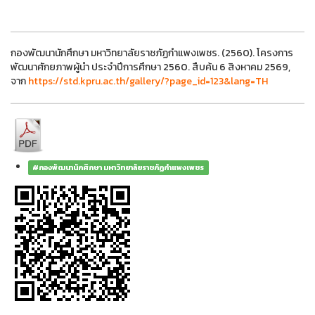
escort
umraniye escort
bakirkoy escort
sex shop
กองพัฒนานักศึกษา มหาวิทยาลัยราชภัฏกำแพงเพชร. (2560). โครงการ
พัฒนาศักยภาพผู้นำ ประจำปีการศึกษา 2560. สืบค้น 6 สิงหาคม 2569,
จาก
https://std.kpru.ac.th/gallery/?page_id=123&lang=TH
#กองพัฒนานักศึกษา มหาวิทยาลัยราชภัฏกำแพงเพชร