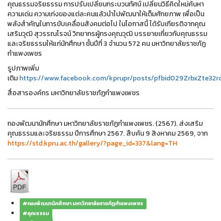
คุณธรรมจริยธรรม การปรับเปลี่ยนกระบวนทัศน์ เปลี่ยนวิธีคิดใหม่ค้นหา
ความเด่น ความเก่งของแต่ละคนแล้วนําไปพัฒนาให้เต็มศักยภาพ เพื่อเป็น
พลังสําคัญในการขับเคลื่อนสังคมต่อไป ในโอกาสนี้ ได้รับเกียรติจากคุณ
เสริมวุฒิ สุวรรณโรจน์ วิทยากรผู้ทรงคุณวุฒิ บรรยายเกี่ยวกับคุณธรรม
และจริยธรรมให้แก่นักศึกษา ชั้นปีที่ 3 จำนวน 572 คน มหาวิทยาลัยราชภัฏ
กำแพงเพชร
รูปภาพเพิ่ม
เติม
https://www.facebook.com/kprupr/posts/pfbid029ZrbxZte
สื่อสารองค์กร มหาวิทยาลัยราชภัฏกำแพงเพชร
กองพัฒนานักศึกษา มหาวิทยาลัยราชภัฏกำแพงเพชร. (2567). ส่งเสริม
คุณธรรมและจริยธรรม ปีการศึกษา 2567. สืบค้น 9 สิงหาคม 2569, จาก
https://std.kpru.ac.th/gallery/?page_id=337&lang=TH
#กองพัฒนานักศึกษา มหาวิทยาลัยราชภัฏกำแพงเพชร
#คุณธรรม