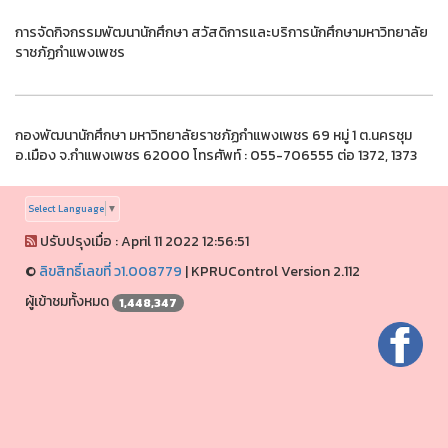
การจัดกิจกรรมพัฒนานักศึกษา สวัสดิการและบริการนักศึกษามหาวิทยาลัย
ราชภัฏกำแพงเพชร
กองพัฒนานักศึกษา มหาวิทยาลัยราชภัฏกำแพงเพชร 69 หมู่ 1 ต.นครชุม
อ.เมือง จ.กำแพงเพชร 62000 โทรศัพท์ : 055-706555 ต่อ 1372, 1373
Select Language
▼
ปรับปรุงเมื่อ : April 11 2022 12:56:51
©
ลิขสิทธิ์เลขที่ ว1.008779
|
KPRUControl Version 2.112
ผู้เข้าชมทั้งหมด
1,448,347