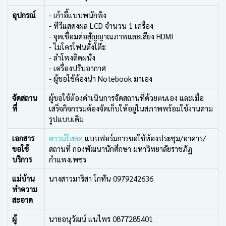
อุปกรณ์
- เก้าอี้แบบพนักพิง
- ทีวีแสดงผล LCD จำนวน 1 เครื่อง
- จุดเชื่อมต่อสัญญาณภาพและเสียง HDMI
- ไมโครโฟนตั้งโต๊ะ
- ลำโพงติดผนัง
- เครื่องปรับอากาศ
- ผู้ขอใช้ต้องนำ Notebook มาเอง
จัดสถาน
ผู้ขอใช้ต้องดำเนินการจัดสถานที่ด้วยตนเอง และเมื่อ
ที่
เสร็จกิจกรรมต้องจัดเก็บให้อยู่ในสภาพพร้อมใช้งานตาม
รูปแบบเดิม
เอกสาร
ดาวน์โหลด
แบบฟอร์มการขอใช้ห้องประชุม/อาคาร/
ขอใช้
สถานที่ กองพัฒนานักศึกษา มหาวิทยาลัยราชภัฏ
บริการ
กำแพงเพชร
แม่บ้าน
นางสาวมาริสา โกทัน 0979242636
ทำความ
สะอาด
ผู้
นายอนุวัฒน์ แนไพร 0877285401